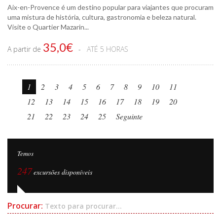
Aix-en-Provence é um destino popular para viajantes que procuram
uma mistura de história, cultura, gastronomia e beleza natural.
Visite o Quartier Mazarin...
35,0€
A partir de
ATÉ 5 HORAS
1
2
3
4
5
6
7
8
9
10
11
12
13
14
15
16
17
18
19
20
21
22
23
24
25
Seguinte
Temos
247
excursões disponíveis
Procurar:
Texto para procurar...