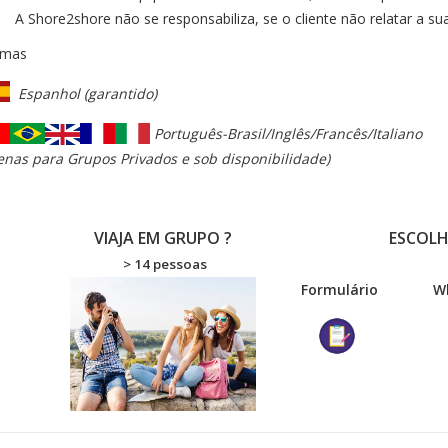
A Shore2shore não se responsabiliza, se o cliente não relatar a s
omas
Espanhol (garantido)
Português-Brasil/Inglês/Francês/Italiano
enas para Grupos Privados e sob disponibilidade)
VIAJA EM GRUPO ?
ESCOLH
> 14 pessoas
Formulário
W