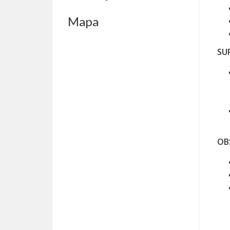
Mapa
SU
OB