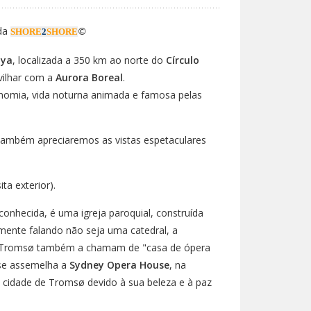
 da
SHORE
2
SHORE
©
øya
, localizada a 350 km ao norte do
Círculo
vilhar com a
Aurora Boreal
.
onomia, vida noturna animada e famosa pelas
 também apreciaremos as vistas espetaculares
ita exterior).
onhecida, é uma igreja paroquial, construída
mente falando não seja uma catedral, a
em Tromsø também a chamam de "casa de ópera
 se assemelha a
Sydney Opera House
, na
a cidade de Tromsø devido à sua beleza e à paz