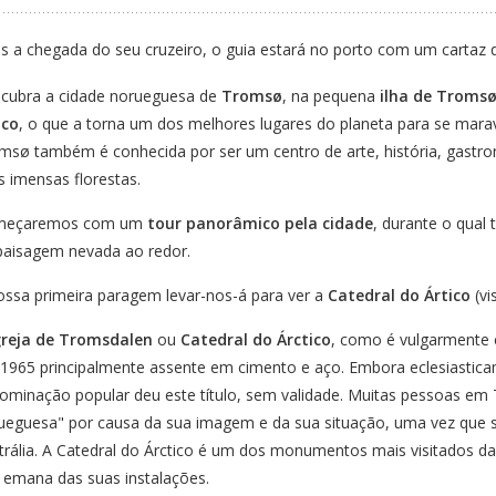
s a chegada do seu cruzeiro, o guia estará no porto com um cartaz
cubra a cidade norueguesa de
Tromsø
, na pequena
ilha de Troms
ico
, o que a torna um dos melhores lugares do planeta para se mara
msø também é conhecida por ser um centro de arte, história, gastr
s imensas florestas.
meçaremos com um
tour panorâmico pela cidade
, durante o qual
paisagem nevada ao redor.
ossa primeira paragem levar-nos-á para ver a
Catedral do Ártico
(vis
greja de Tromsdalen
ou
Catedral do Árctico
, como é vulgarmente c
1965 principalmente assente em cimento e aço. Embora eclesiastica
ominação popular deu este título, sem validade. Muitas pessoas 
ueguesa" por causa da sua imagem e da sua situação, uma vez que
trália. A Catedral do Árctico é um dos monumentos mais visitados d
 emana das suas instalações.