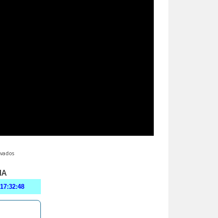
rvados
MA