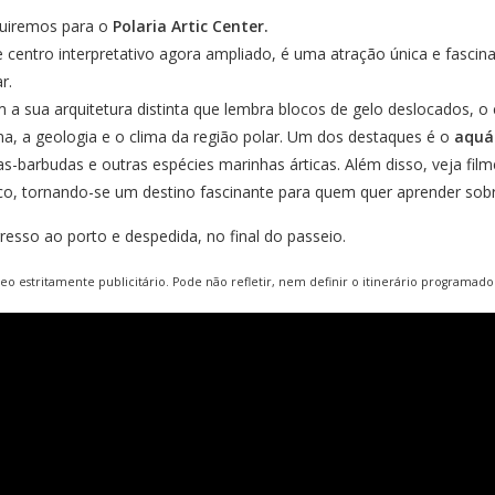
uiremos para o
Polaria Artic Center.
e centro interpretativo agora ampliado, é uma atração única e fasci
ar.
 a sua arquitetura distinta que lembra blocos de gelo deslocados, o 
na, a geologia e o clima da região polar. Um dos destaques é o
aquá
as-barbudas e outras espécies marinhas árticas. Além disso, veja fil
ico, tornando-se um destino fascinante para quem quer aprender sobr
resso ao porto e despedida, no final do passeio.
deo estritamente publicitário. Pode não refletir, nem definir o itinerário programado