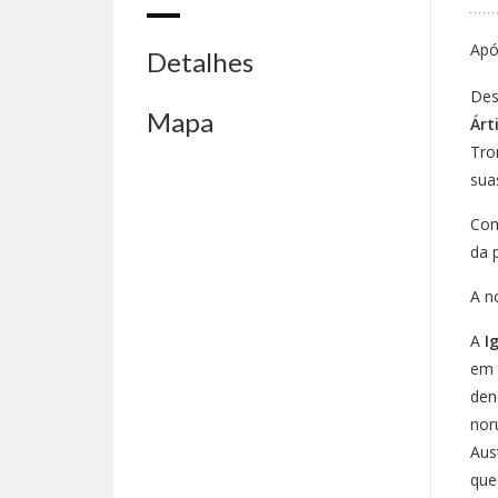
Apó
Detalhes
Des
Mapa
Árt
Tro
sua
Co
da 
A n
A
I
em 
den
nor
Aus
que