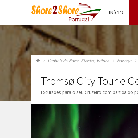
INÍCIO
Capitais do Norte, Fiordes, Báltico
Noruega
Tromsø City Tour e Ce
Excursões para o seu Cruzeiro com partida do 