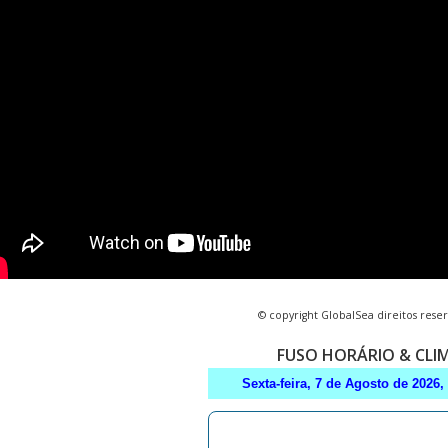
© copyright GlobalSea direitos rese
FUSO HORÁRIO & CLI