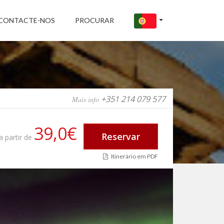
CONTACTE-NOS
PROCURAR
+351 214 079 577
Mais info
39,0€
Reservar
a partir de
Itinerário em PDF