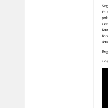
Seg
Est
pol
Com
fau
foc
árt
Reg
* Vi