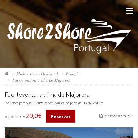
Mediterrâneo Ocidental
Espanha
Fuerteventura a ilha de Majorera
Fuerteventura a ilha de Majorera
Excursões para o seu Cruzeiro com partida do porto de Fuerteventura
29,0€
Reservar
a partir de
Itinerário em PDF