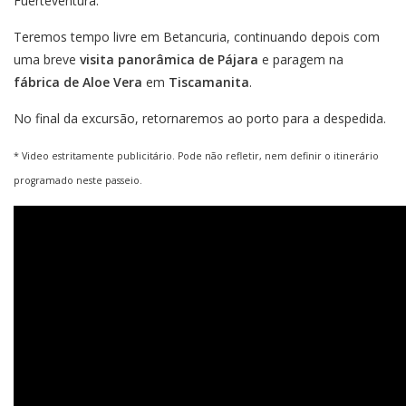
Fuerteventura.
Teremos tempo livre em Betancuria, continuando depois com
uma breve
visita panorâmica de Pájara
e paragem na
fábrica de Aloe Vera
em
Tiscamanita
.
No final da excursão, retornaremos ao porto para a despedida.
* Video estritamente publicitário. Pode não refletir, nem definir o itinerário
programado neste passeio.