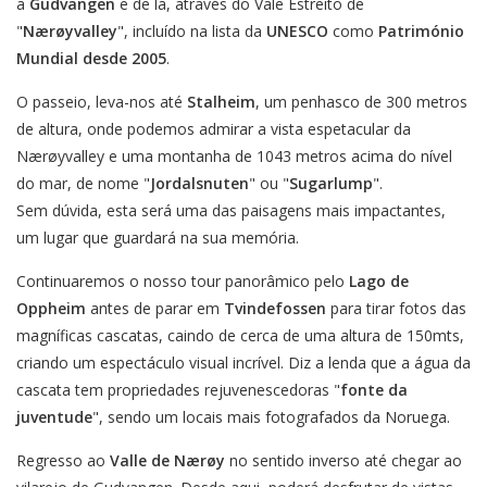
a
Gudvangen
e de lá, através do Vale Estreito de
"
Nærøyvalley
", incluído na lista da
UNESCO
como
Património
Mundial desde 2005
.
O passeio, leva-nos até
Stalheim
, um penhasco de 300 metros
de altura, onde podemos admirar a vista espetacular da
Nærøyvalley e uma montanha de 1043 metros acima do nível
do mar, de nome "
Jordalsnuten
" ou "
Sugarlump
".
Sem dúvida, esta será uma das paisagens mais impactantes,
um lugar que guardará na sua memória.
Continuaremos o nosso tour panorâmico pelo
Lago de
Oppheim
antes de parar em
Tvindefossen
para tirar fotos das
magníficas cascatas, caindo de cerca de uma altura de 150mts,
criando um espectáculo visual incrível. Diz a lenda que a água da
cascata tem propriedades rejuvenescedoras "
fonte da
juventude
", sendo um locais mais fotografados da Noruega.
Regresso ao
Valle de Nærøy
no sentido inverso até chegar ao