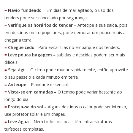
≡
Navio fundeado
– Em dias de mar agitado, o uso dos
tenders pode ser cancelado por segurança.
≡
Verifique os horários do tender
– Antecipe a sua saída, pois
em destinos muito populares, pode demorar um pouco mais a
chegar a terra.
≡
Chegue cedo
- Para evitar filas no embarque dos tenders.
≡
Leve pouca bagagem
– subidas e descidas podem ser mais
difíceis.
≡
Seja ágil
– O clima pode mudar rapidamente, então aproveite
o seu passeio e cada minuto em terra.
≡
Antecipe
– Planear é essencial.
≡
Vista-se em camadas
– O tempo pode variar bastante ao
longo do dia.
≡
Proteja-se do sol
– Alguns destinos o calor pode ser intenso,
use protetor solar e um chapéu.
≡
Leve água
– Nem todos os locais têm infraestruturas
turísticas completas.