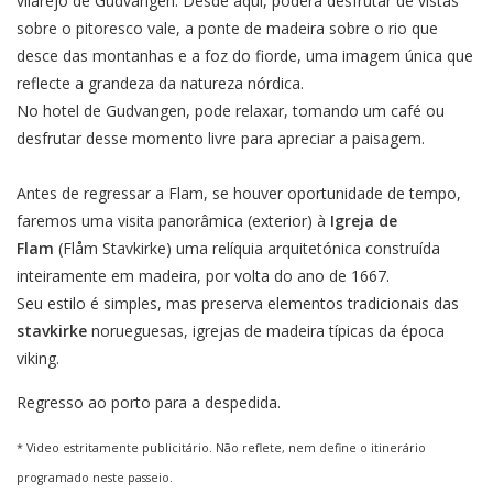
vilarejo de Gudvangen. Desde aqui, poderá desfrutar de vistas
sobre o pitoresco vale, a ponte de madeira sobre o rio que
desce das montanhas e a foz do fiorde, uma imagem única que
reflecte a grandeza da natureza nórdica.
No hotel de Gudvangen, pode relaxar, tomando um café ou
desfrutar desse momento livre para apreciar a paisagem.
Antes de regressar a Flam, se houver oportunidade de tempo,
faremos uma visita panorâmica (exterior) à
Igreja de
Flam
(Flåm Stavkirke) uma relíquia arquitetónica construída
inteiramente em madeira, por volta do ano de 1667.
Seu estilo é simples, mas preserva elementos tradicionais das
stavkirke
norueguesas, igrejas de madeira típicas da época
viking.
Regresso ao porto para a despedida.
* Video estritamente publicitário. Não reflete, nem define o itinerário
programado neste passeio.