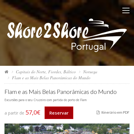
Capitais do Norte, Fiordes, Báltico
Noruega
Flam e as Mais Belas Panorâmicas do Mundo
Flam e as Mais Belas Panorâmicas do Mundo
Excursões para o seu Cruzeiro com partida do porto de Flam
57,0€
Reservar
a partir de
Itinerário em PDF