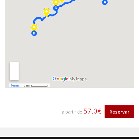
57,0€
Reservar
a partir de