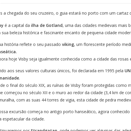
s a chegada do seu cruzeiro, o guia estará no porto com um cartaz
by
é a capital da
ilha de Gotland
, uma das cidades medievais mais 
a sua beleza histórica e fascinante encanto de pequena cidade moder
ua história reflete o seu passado
viking
, um florescente período med
seática.
ora hoje Visby seja igualmente conhecida como a cidade das rosas e
ido aos seus valores culturais únicos, foi declarada em 1995 pela
UN
manidade
.
de o final do século XIX, as ruínas de Visby foram protegidas como
ue começou no século XII e o muro ao redor da cidade (3,4 km de com
muralha, com as suas 44 torres de vigia, esta cidade de pedra mediev
ossa excursão começa no antigo porto hanseático, agora conhecid
ta espetacular da cidade.
tinuaremos por
Strandgatan
, onde podemos ver algumas das adeg