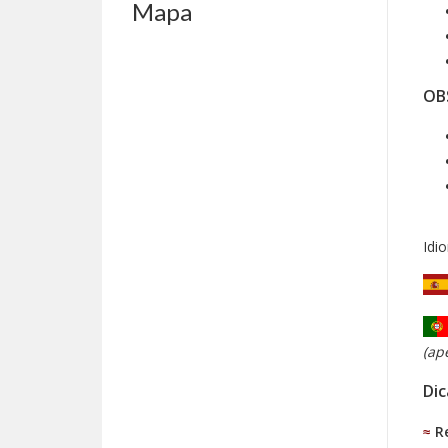
Mapa
OB
Idi
(ap
Dic
≈
R