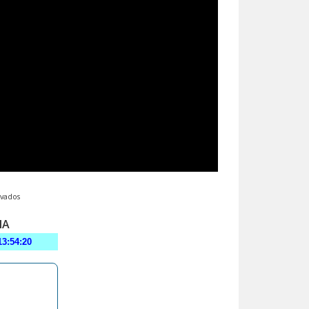
rvados
MA