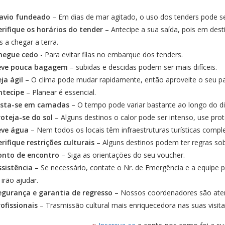
avio fundeado
– Em dias de mar agitado, o uso dos tenders pode s
erifique os horários do tender
– Antecipe a sua saída, pois em de
s a chegar a terra.
hegue cedo
- Para evitar filas no embarque dos tenders.
eve pouca bagagem
– subidas e descidas podem ser mais difíceis.
eja ágil
– O clima pode mudar rapidamente, então aproveite o seu pa
ntecipe
– Planear é essencial.
ista-se em camadas
– O tempo pode variar bastante ao longo do di
roteja-se do sol
– Alguns destinos o calor pode ser intenso, use pro
eve água
– Nem todos os locais têm infraestruturas turísticas comple
erifique restrições culturais
– Alguns destinos podem ter regras s
onto de encontro
– Siga as orientações do seu voucher.
ssistência
– Se necessário, contate o Nr. de Emergência e a equipe pr
 irão ajudar.
egurança e garantia de regresso
– Nossos coordenadores são atent
rofissionais
– Trasmissão cultural mais enriquecedora nas suas visita