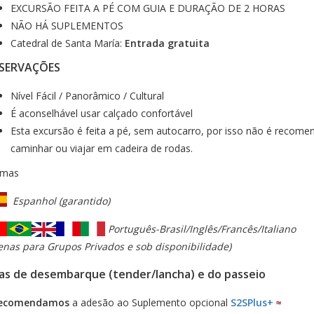
EXCURSÃO FEITA A PÉ COM GUIA E DURAÇÃO DE 2 HORAS
NÃO HÁ SUPLEMENTOS
Catedral de Santa María:
Entrada gratuita
SERVAÇÕES
Nível Fácil / Panorâmico / Cultural
É aconselhável usar calçado confortável
Esta excursão é feita a pé, sem autocarro, por isso não é recome
caminhar ou viajar em cadeira de rodas.
omas
Espanhol (garantido)
Português-Brasil/Inglês/Francês/Italiano
enas para Grupos Privados e sob disponibilidade)
as de desembarque (tender/lancha) e do passeio
ecomendamos
a adesão ao Suplemento opcional
S2SPlus+
≈