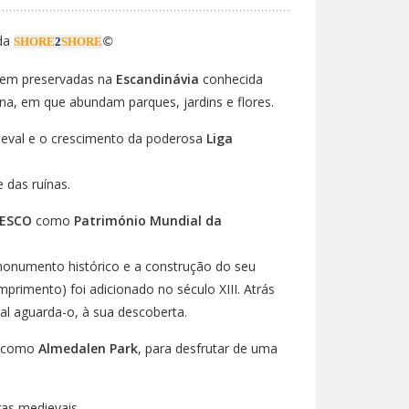
 da
SHORE
2
SHORE
©
bem preservadas na
Escandinávia
conhecida
na, em que abundam parques, jardins e flores.
ieval e o crescimento da poderosa
Liga
 das ruínas.
ESCO
como
Património Mundial da
 monumento histórico e a construção do seu
primento) foi adicionado no século XIII. Atrás
al aguarda-o, à sua descoberta.
o como
Almedalen Park
, para desfrutar de uma
as medievais.