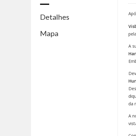
Apó
Detalhes
Vis
Mapa
pel
A s
Han
Emb
Dev
Hu
Des
diq
da 
A n
vis
Con