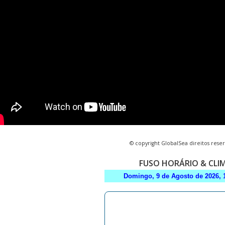
© copyright GlobalSea direitos rese
FUSO HORÁRIO & CLI