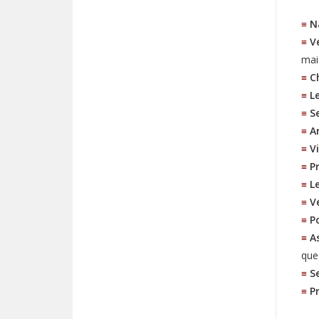
≡
N
≡
V
mai
≡
C
≡
L
≡
S
≡
A
≡
V
≡
P
≡
L
≡
V
≡
P
≡
A
que
≡
S
≡
P