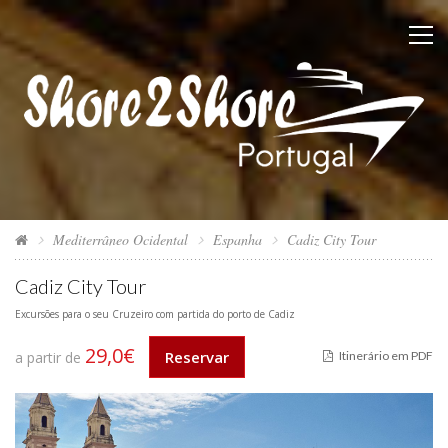
Mediterrâneo Ocidental
Espanha
Cadiz City Tour
Cadiz City Tour
Excursões para o seu Cruzeiro com partida do porto de Cadiz
29,0€
Reservar
a partir de
Itinerário em PDF